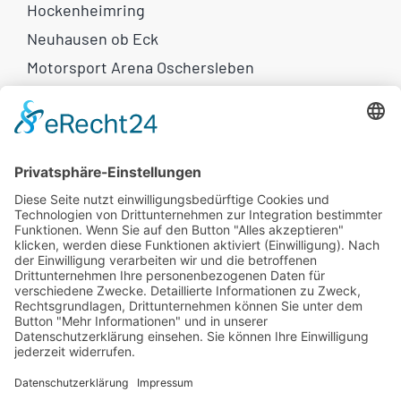
Hockenheimring
Neuhausen ob Eck
Motorsport Arena Oschersleben
Weitere Links
Motorrad-Reisen
Eventkalender
Newsletter
Flammkuchen
Rechtliches
AGB
Widerrufsbelehrung
Impressum