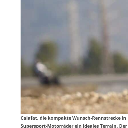
Calafat, die kompakte Wunsch-Rennstrecke in Nor
Supersport-Motorräder ein ideales Terrain. Der