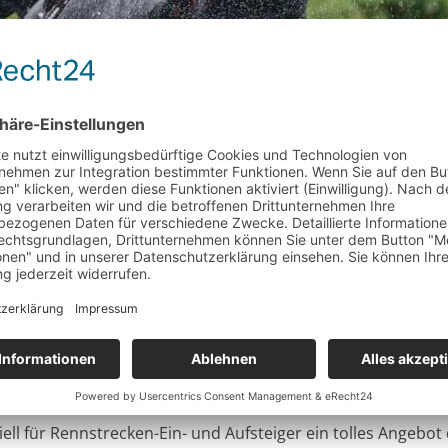
ervorragenden Grip. Foto: René Unger
tzungsverträge unter Dach und Fach sind, das gilt auch und
025 wird ein April-Termin in Calafat sein, ausgelegt auf vier 
ell für Rennstrecken-Ein- und Aufsteiger ein tolles Angebot 