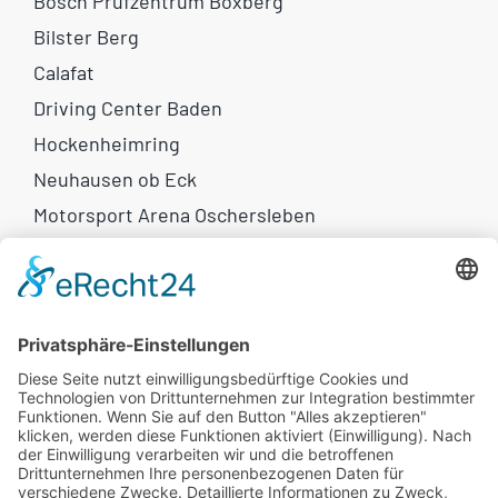
Bosch Prüfzentrum Boxberg
Bilster Berg
Calafat
Driving Center Baden
Hockenheimring
Neuhausen ob Eck
Motorsport Arena Oschersleben
Weitere Links
Motorrad-Reisen
Eventkalender
Newsletter
Flammkuchen
Rechtliches