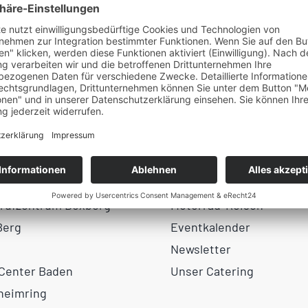
en
Weitere Links
rüfzentrum Boxberg
Motorrad-Reisen
Berg
Eventkalender
Newsletter
 Center Baden
Unser Catering
heimring