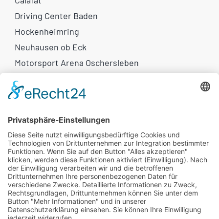
Calafat
Driving Center Baden
Hockenheimring
Neuhausen ob Eck
Motorsport Arena Oschersleben
Weitere Links
Motorrad-Reisen
Eventkalender
Newsletter
Flammkuchen
Rechtliches
AGB