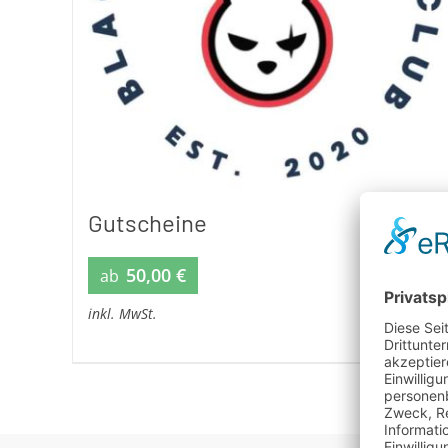
Gutscheine
50,00
€
ab
inkl. MwSt.
Dieses
Produkt
weist
mehrere