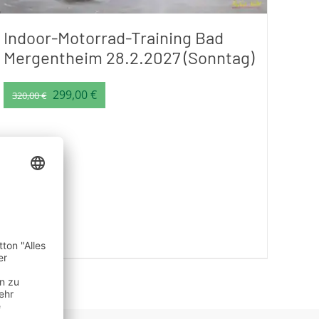
Indoor-Motorrad-Training Bad
Mergentheim 28.2.2027 (Sonntag)
Ursprünglicher
Aktueller
299,00
€
320,00
€
Preis
Preis
war:
ist:
320,00 €
299,00 €.
inkl. MwSt.
Dieses
Produkt
weist
mehrere