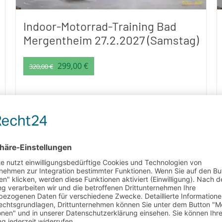
Indoor-Motorrad-Training Bad
Mergentheim 27.2.2027 (Samstag)
Ursprünglicher
Aktueller
299,00
€
320,00
€
Preis
Preis
war:
ist:
320,00 €
299,00 €.
inkl. MwSt.
Dieses
Produkt
weist
mehrere