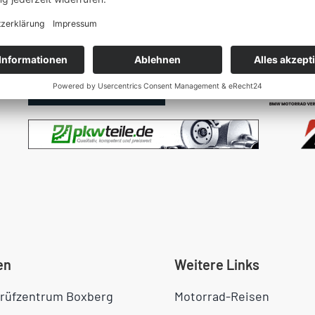
Varianten
auf.
Unsere Partner
Die
Optionen
können
auf
der
Produktseite
gewählt
werden
en
Weitere Links
rüfzentrum Boxberg
Motorrad-Reisen