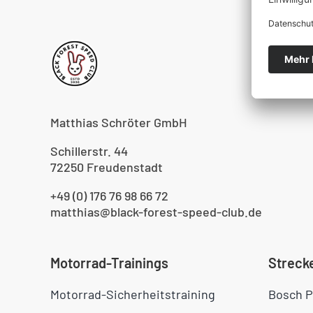
Varianten
auf.
Die
Optionen
können
auf
Matthias Schröter GmbH
der
Schillerstr. 44
Produktseite
72250 Freudenstadt
gewählt
werden
+49 (0) 176 76 98 66 72
matthias@black-forest-speed-club.de
Motorrad-Trainings
Streck
Motorrad-Sicherheitstraining
Bosch P