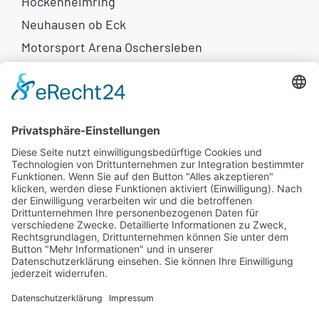
Hockenheimring
Neuhausen ob Eck
Motorsport Arena Oschersleben
Weitere Links
Motorrad-Reisen
Eventkalender
Newsletter
Unser Catering
Rechtliches
AGB
Widerrufsbelehrung
Impressum