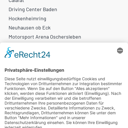
Calafat
Driving Center Baden
Hockenheimring
Neuhausen ob Eck
Motorsport Arena Oschersleben
Weitere Links
Motorrad-Reisen
Eventkalender
Newsletter
Flammkuchen
Rechtliches
AGB